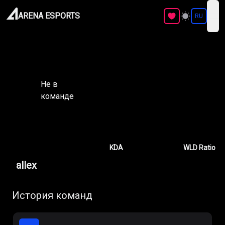
ARENA ESPORTS
RU
ope
Не в
команде
KDA
WLD Ratio
allex
История команд