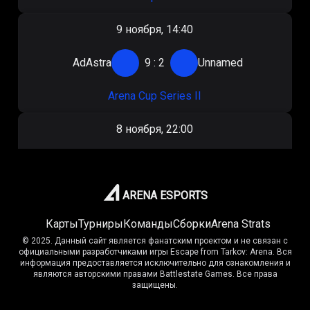
9 ноября, 14:40
AdAstra
9
:
2
Unnamed
Arena Cup Series II
8 ноября, 22:00
AdAstra
9
:
2
Vaptim
Arena Cup Series II
ARENA ESPORTS
Карты
Турниры
Команды
Сборки
Arena Strats
7 ноября, 17:00
© 2025. Данный сайт является фанатским проектом и не связан с
официальными разработчиками игры Escape from Tarkov: Arena. Вся
Virtus.pro
9
:
6
AdAstra
информация предоставляется исключительно для ознакомления и
являются авторскими правами Battlestate Games. Все права
защищены.
Arena Cup Series II