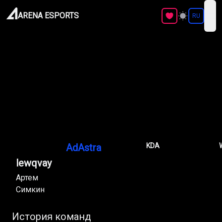
ARENA ESPORTS
RU
ope
AdAstra
KDA
lewqvay
Артем
Симкин
История команд