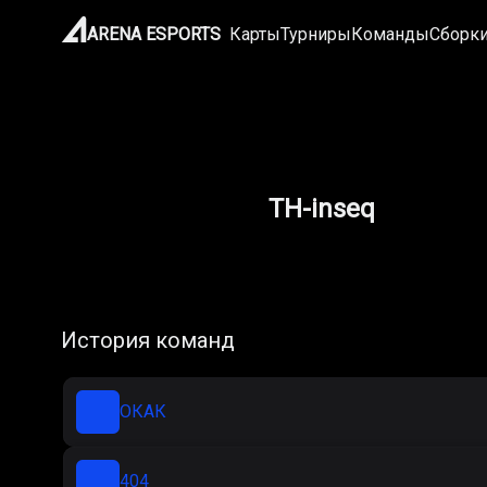
ARENA ESPORTS
Карты
Турниры
Команды
Сборк
TH-inseq
История команд
ОКАК
404