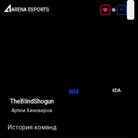
ARENA ESPORTS
RU
ope
404
KDA
TheBlindShogun
Артем Хиноверов
История команд