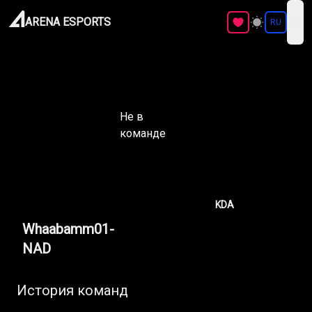
ARENA ESPORTS
RU
ope
Не в
команде
KDA
Whaabamm01-
NAD
История команд