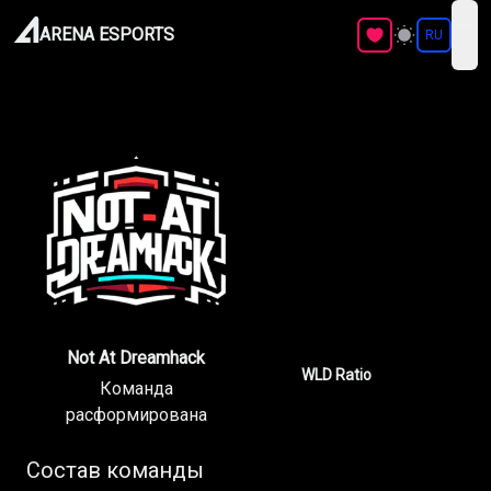
ARENA ESPORTS
RU
ope
Not At Dreamhack
WLD Ratio
Команда
расформирована
Состав команды